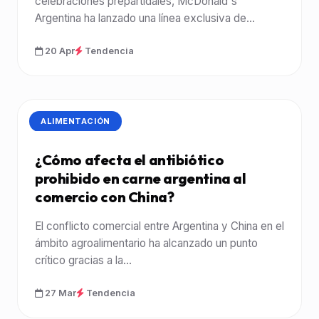
celebraciones prepartidales, McDonald's
Argentina ha lanzado una línea exclusiva de...
20 Apr
Tendencia
CATEGORÍA:
ALIMENTACIÓN
¿Cómo afecta el antibiótico
prohibido en carne argentina al
comercio con China?
El conflicto comercial entre Argentina y China en el
ámbito agroalimentario ha alcanzado un punto
crítico gracias a la...
27 Mar
Tendencia